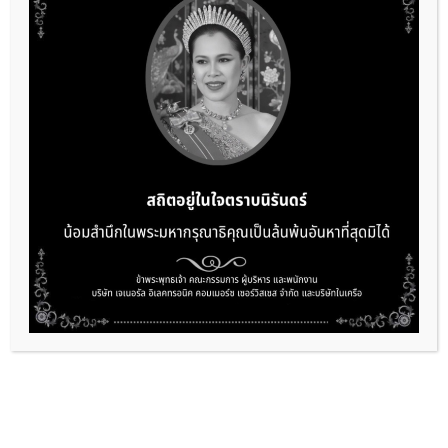
ADDRESS
989 Room B1, B2, Siam Piwat Tower, 16th Fl.,
Rama 1 Road, Pathumwan, Pathumwan,
Bangkok 10330
E-MAIL
info@gec.co.th